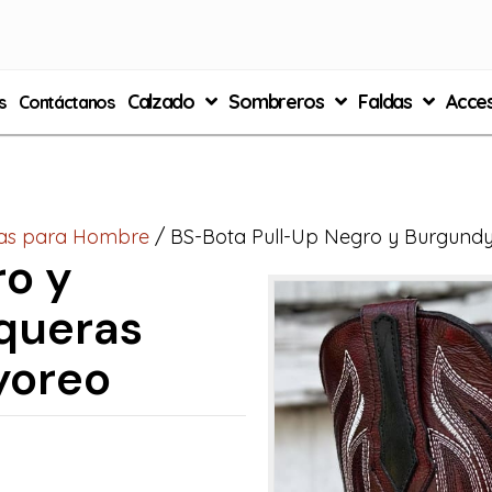
Calzado
Sombreros
Faldas
Acces
s
Contáctanos
as para Hombre
/ BS-Bota Pull-Up Negro y Burgund
ro y
queras
yoreo