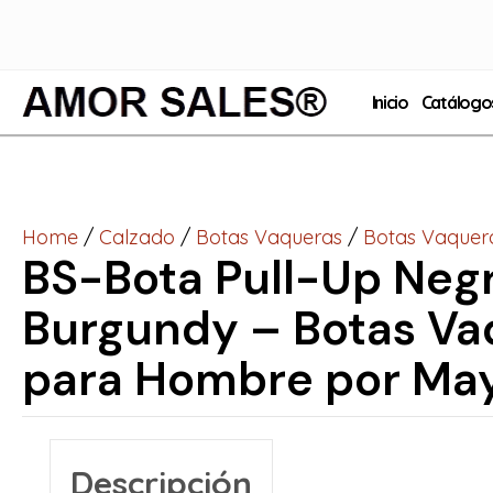
Inicio
Catálogo
Home
/
Calzado
/
Botas Vaqueras
/
Botas Vaquer
BS-Bota Pull-Up Neg
Burgundy – Botas Va
para Hombre por Ma
Descripción