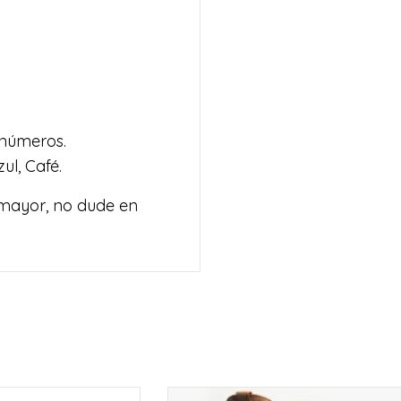
s números.
ul, Café.
 mayor, no dude en