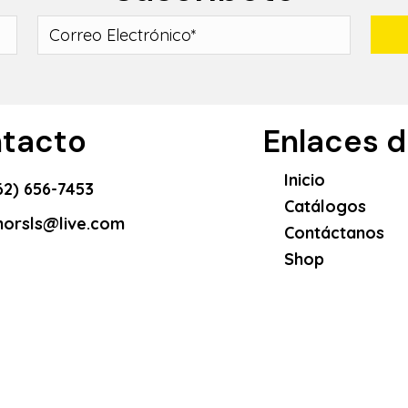
tacto
Enlaces de
Inicio
62) 656-7453
Catálogos
orsls@live.com
Contáctanos
Shop