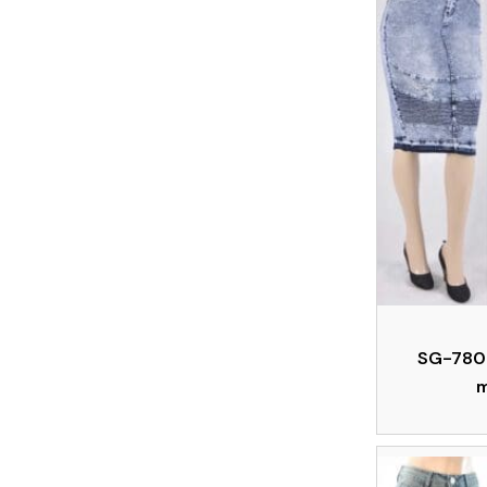
SG-7802
m