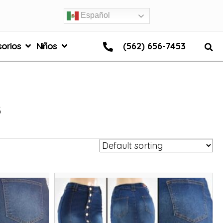
Español
orios
Niños
(562) 656-7453
s