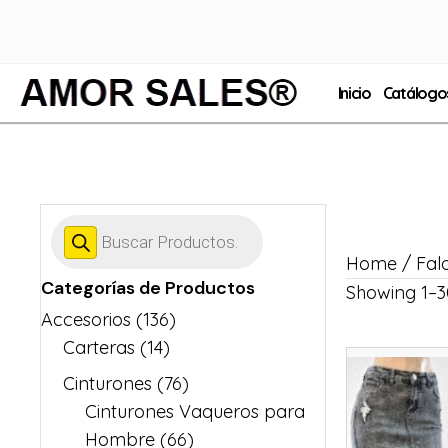
Inicio
Catálogo
Products
search
Home
/ Fal
Categorías de Productos
Showing 1–30
Accesorios
(136)
Carteras
(14)
Cinturones
(76)
Cinturones Vaqueros para
Hombre
(66)