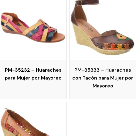
PM-35232 – Huaraches
PM-35333 – Huaraches
para Mujer por Mayoreo
con Tacón para Mujer por
Mayoreo