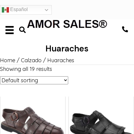
Español
Huaraches
Home
/
Calzado
/ Huaraches
Showing all 19 results