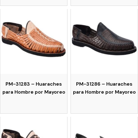
PM-31283 – Huaraches
PM-31286 – Huaraches
para Hombre por Mayoreo
para Hombre por Mayoreo