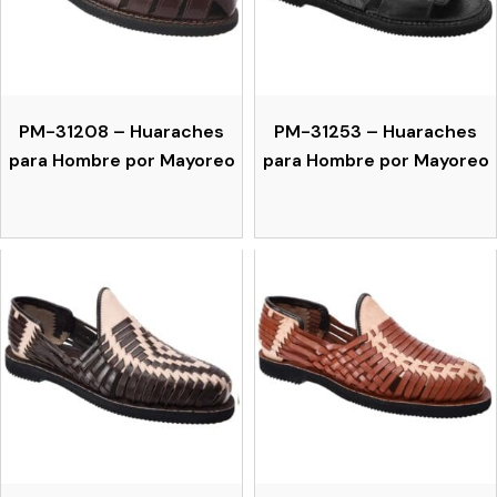
PM-31208 – Huaraches
PM-31253 – Huaraches
para Hombre por Mayoreo
para Hombre por Mayoreo