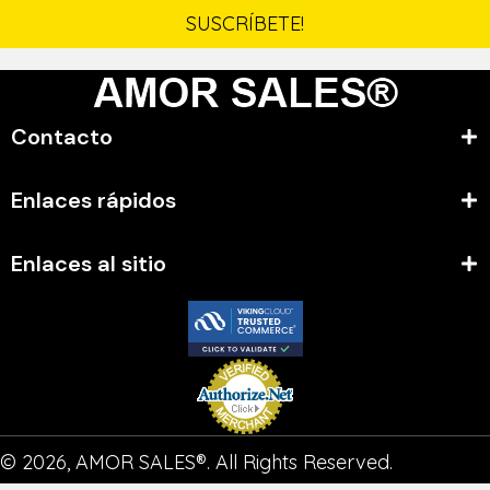
SUSCRÍBETE!
Contacto
Enlaces rápidos
Enlaces al sitio
© 2026, AMOR SALES®. All Rights Reserved.