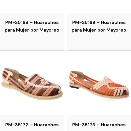
PM-35168 – Huaraches
PM-35169 – Huaraches
para Mujer por Mayoreo
para Mujer por Mayoreo
PM-35172 – Huaraches
PM-35173 – Huaraches