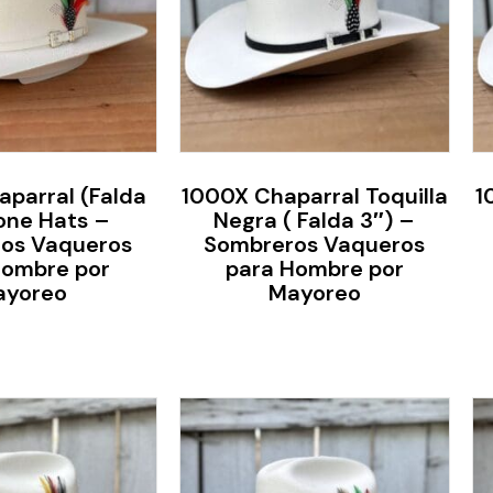
parral (Falda
1000X Chaparral Toquilla
1
one Hats –
Negra ( Falda 3″) –
os Vaqueros
Sombreros Vaqueros
Hombre por
para Hombre por
ayoreo
Mayoreo