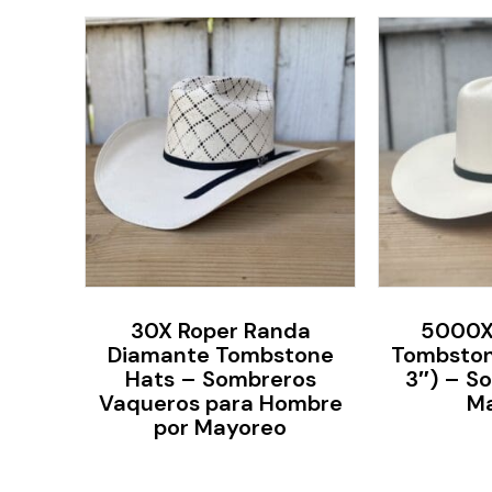
30X Roper Randa
5000X
Diamante Tombstone
Tombston
Hats – Sombreros
3″) – S
Vaqueros para Hombre
M
por Mayoreo