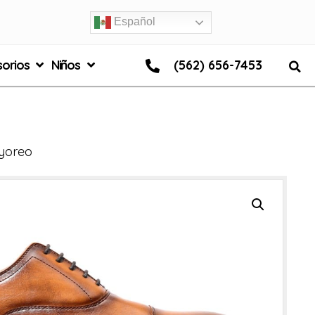
Español
orios
Niños
(562) 656-7453
yoreo